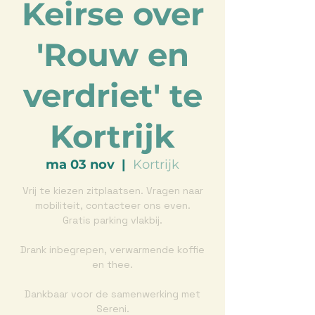
Keirse over
'Rouw en
verdriet' te
Kortrijk
ma 03 nov
  |  
Kortrijk
Vrij te kiezen zitplaatsen. Vragen naar
mobiliteit, contacteer ons even.
Gratis parking vlakbij.
Drank inbegrepen, verwarmende koffie
en thee.
Dankbaar voor de samenwerking met
Sereni.