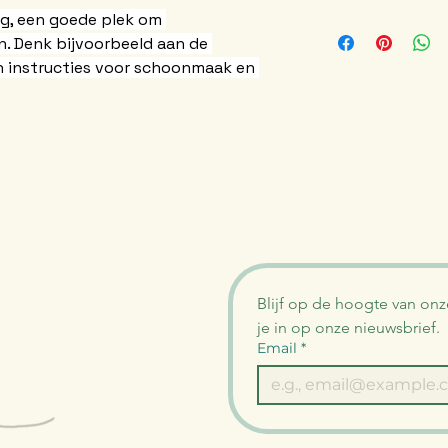
helemaal bevalt.
het je klanten helpt
ng, een goede plek om 
Dit is een goede pl
. Denk bijvoorbeeld aan de 
voegen over je 
ver
Makkelijk r
kosten
.
n instructies voor schoonmaak en 
Geen gedoe
Geeft klant
Duidelijke informati
Een duidelijk retour-
een goede manier 
uitstekende manier
je klanten gerust t
en je klanten gerus
hart bij jou kunnen 
met een gerust har
Blijf op de hoogte van onz
je in op onze nieuwsbrief.
Email
*