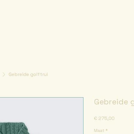
Evenementen
Help mee
Gebreide golftrui
Gebreide g
Prijs
€ 275,00
Maat
*